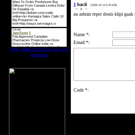
1
bacii
(2008-10-12 0:49 AM)
0
au admin reper donis klipi gaak
Name *:
Email *:
Only authorized users can post
messages
ბანერის ადგილი
Code *: