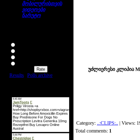
მობილურისთვის
ვიდეოები
ნარუტო
გამოკითხვა
როგორ მოგწონთ ჩვენი
საიტი?
ძაან მაგარია
არის რა
არ ვარგა
საშინელებაა
უძლიერესი კლიპია Met
Results
|
Polls archive
Total of answers:
164
მინი-ჩატი
Category:
..:CLIPS:..
| Views: 1
Total comments:
1