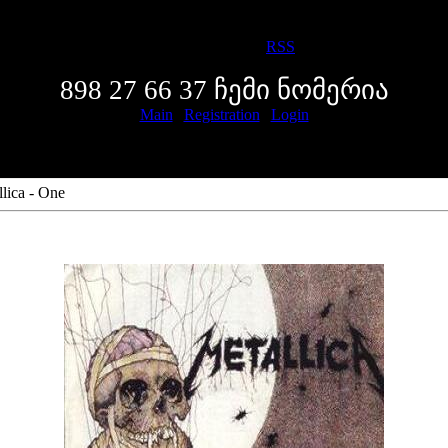
Friday, 2026-08-07, 7:39 AM
Welcome
Guest
|
RSS
898 27 66 37 ჩემი ნომერია
Main
|
Registration
|
Login
lica - One