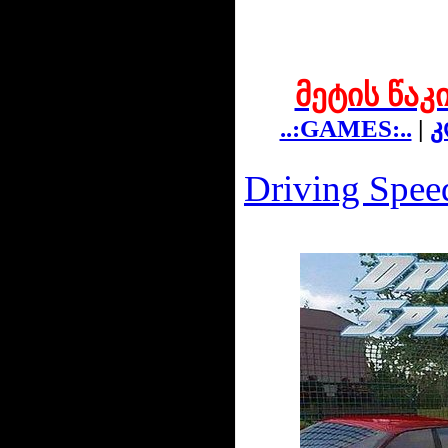
მეტის წაკ
..:GAMES:..
|
კ
Driving Spee