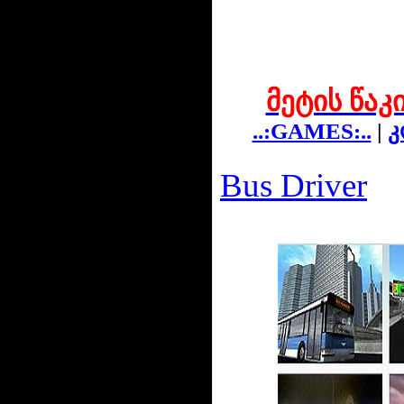
მეტის წაკ
..:GAMES:..
|
კ
Bus Driver