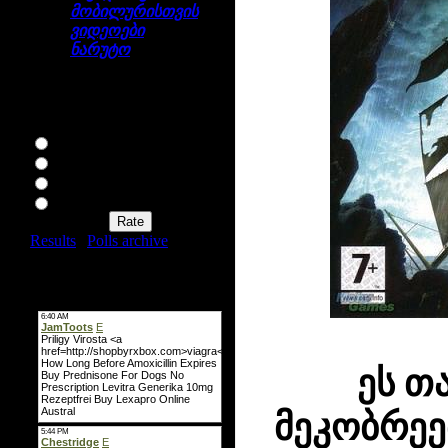
მობილურისთვის
ვიდეოები
ნარუტო
გამოკითხვა
როგორ მოგწონთ ჩვენი
საიტი?
ძაან მაგარია
არის რა
არ ვარგა
საშინელებაა
Results
|
Polls archive
Total of answers:
164
მინი-ჩატი
ეს თ
მეკობრეე