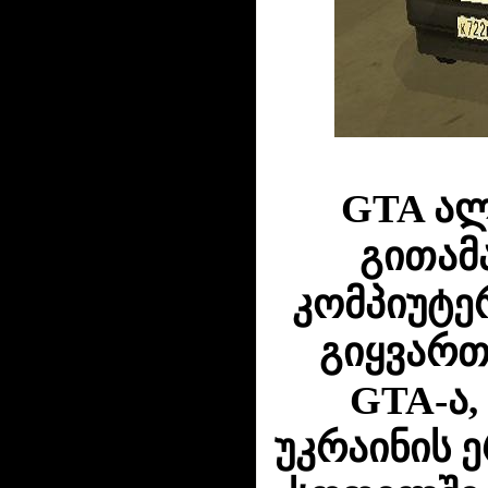
GTA ალ
გითამ
კომპიუტე
გიყვართ.
GTA-ა,
უკრაინის 