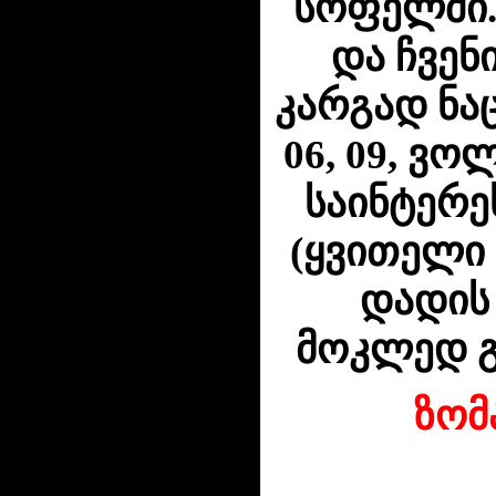
სოფელში.
და ჩვენ
კარგად ნაც
06, 09, ვო
საინტერე
(ყვითელი
დადის
მოკლედ გ
ზომ