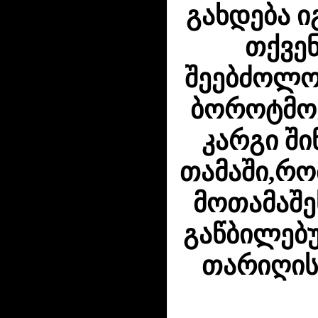
გახდება იგ
თქვე
შეებძოლო
ბოროტმოქ
კარგი ში
თამაში,რო
მოთამაშე
გაწბილებ
თარიღის 