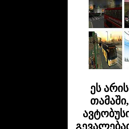
ეს არის
თამაში
ავტობუს
გევალება