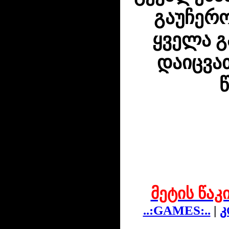
გაუჩერო
ყველა გ
დაიცვა
წ
მეტის წაკ
..:GAMES:..
|
კ