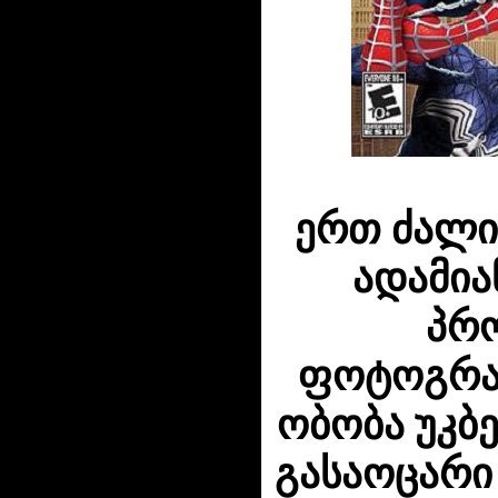
ერთ ძალი
ადამია
პრ
ფოტოგრა
ობობა უკბ
გასაოცარი