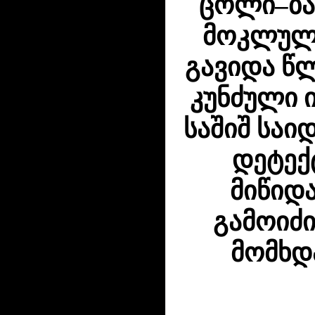
ცოლი–ბა
მოკლული
გავიდა წ
კუნძული 
საშიშ საი
დეტექ
მიწიდ
გამოიძ
მომხდა