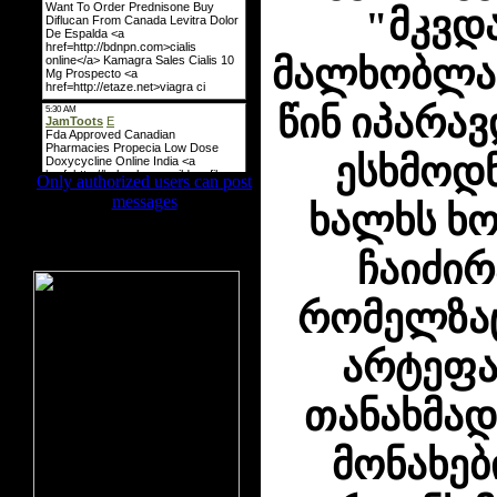
"მკვდ
მალხობლა
წინ იპარავ
ესხმოდნ
Only authorized users can post
messages
ხალხს ხო
ჩაიძირ
ბანერის ადგილი
რომელზაც
არტეფა
თანახმად
მონახებ