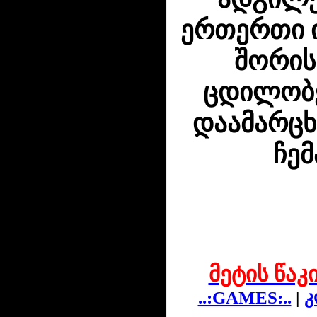
ერთერთი ი
შორის
ცდილობე
დაამარცხ
ჩემ
მეტის წაკ
..:GAMES:..
|
კ