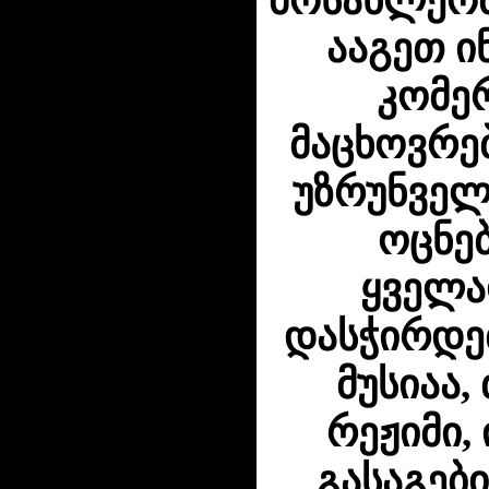
მოსახლეობ
ააგეთ ი
კომე
მაცხოვრე
უზრუნველ
ოცნე
ყველა
დასჭირდებ
მუსიაა
რეჟიმი,
გასაგებ