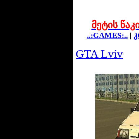
მეტის წაკ
..:GAMES:..
|
კ
GTA Lviv