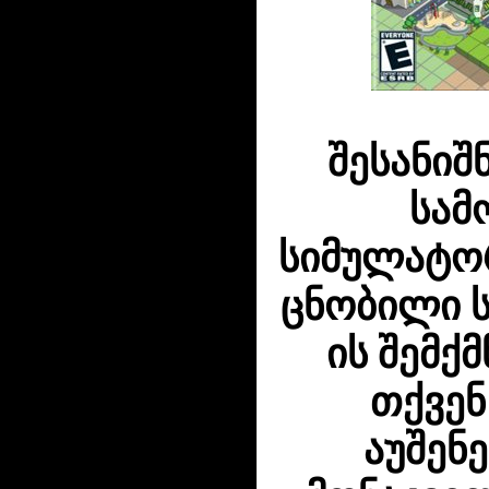
შესანიშ
სამ
სიმულატორი
ცნობილი ს
ის შემქ
თქვენ
აუშენ