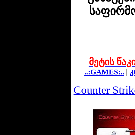
საფირმო
მეტის წაკ
..:GAMES:..
|
კ
Counter Strik