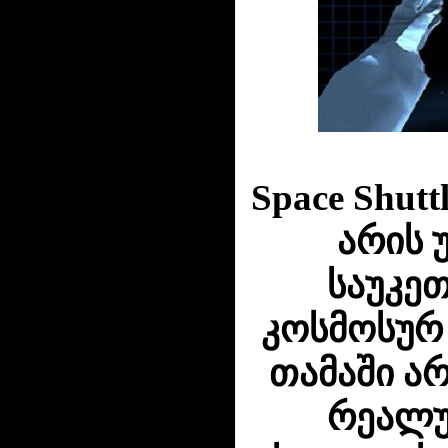
Space Shutt
არის 
საუკე
კოსმოსურ
თამაში ა
რეალუ