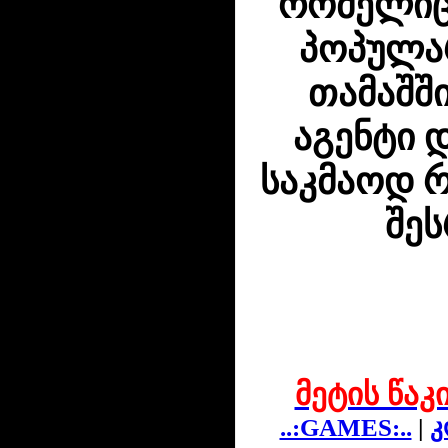
რომელიც
პოპულარ
თამაშშ
აგენტი 
საკმაოდ 
შეს
მეტის წაკ
..:GAMES:..
|
კ