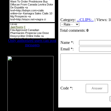
Category:
..:CLIPS:..
| Views: 1
Total comments:
0
Only authorized users can post
Name *:
messages
Email *:
ბანერის ადგილი
Code *: