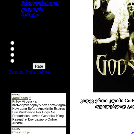
მობილურისთვის
ვიდეოები
ნარუტო
გამოკითხვა
როგორ მოგწონთ ჩვენი
საიტი?
ძაან მაგარია
არის რა
არ ვარგა
საშინელებაა
Results
|
Polls archive
Total of answers:
164
მინი-ჩატი
კიდევ ერთი კლიპი Gods
აუცილებლად გად
გ