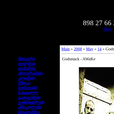
Friday,
Wel
898 27 66
Main
Main
»
2008
»
May
»
14
» Gods
ნავიგაცია
მთავარი
Godsmack - AWaKe
ფილმები
თამაშები
პროგრამები
კლიპები
მუსიკა
სურათები
სასაცილო
გადაცემები
ვებმასტერებს
პრიკოლები
სხვადასხვა