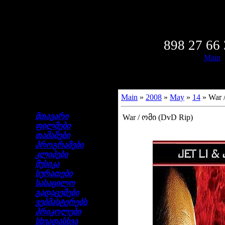
Friday,
Wel
898 27 66
Main
Main
»
2008
»
May
»
14
» War 
ნავიგაცია
მთავარი
War / ომი (DvD Rip)
ფილმები
თამაშები
პროგრამები
კლიპები
მუსიკა
სურათები
სასაცილო
გადაცემები
ვებმასტერებს
პრიკოლები
სხვადასხვა