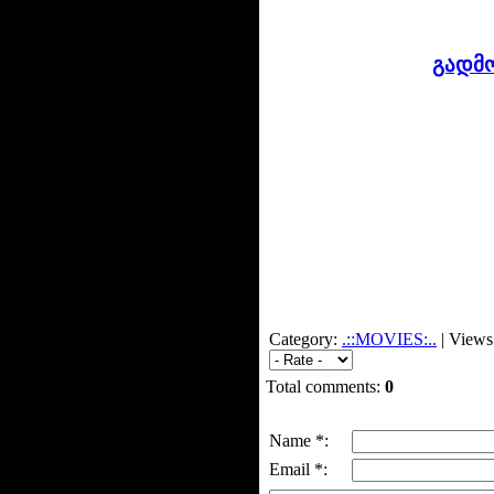
გადმო
Category:
.::MOVIES:..
| Views
Total comments:
0
Name *:
Email *: