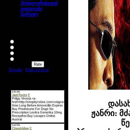
მობილურისთვის
ვიდეოები
ნარუტო
გამოკითხვა
როგორ მოგწონთ ჩვენი
საიტი?
ძაან მაგარია
არის რა
არ ვარგა
საშინელებაა
Results
|
Polls archive
Total of answers:
164
მინი-ჩატი
დასა
ჟანრი:
მძ
წ