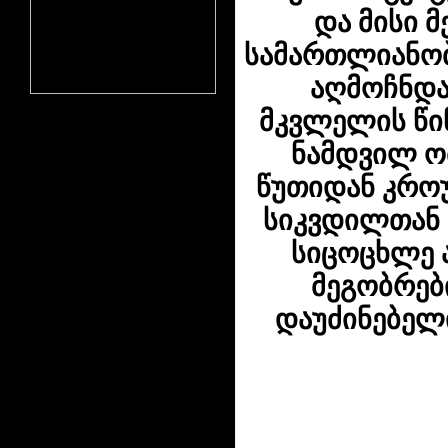
და მისი მ
სამართლიანობ
აღმოჩნდა
მკვლელის წი
ნამდვილ ომ
წუთიდან კრო
სიკვდილთან 
სიცოცხლე 
მეგობრებ
დაუძინებელი